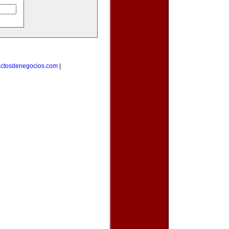
actosdenegocios.com
|