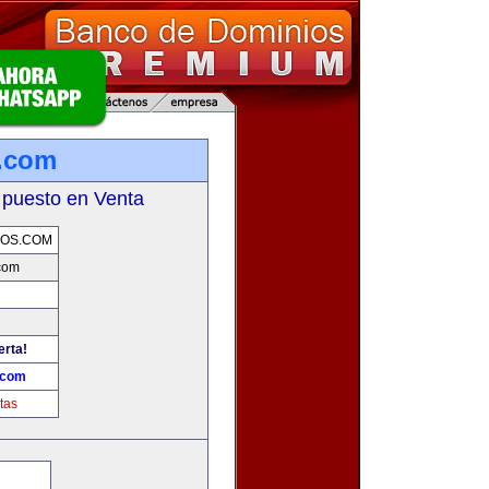
.com
 puesto en Venta
IOS.COM
com
erta!
.com
tas