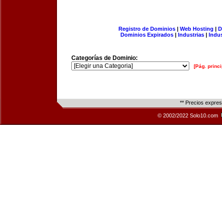
Registro de Dominios
|
Web Hosting
|
D
Dominios Expirados
|
Industrias
|
Indu
Categorías de Dominio:
[Pág. princi
** Precios expre
© 2002/2022 Solo10.com