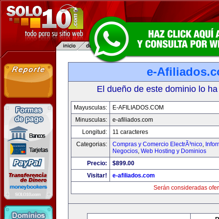
e-Afiliados.
El dueño de este dominio lo ha
Mayusculas:
E-AFILIADOS.COM
Minusculas:
e-afiliados.com
Longitud:
11 caracteres
Categorias:
Compras y Comercio ElectrÃ³nico
,
Info
Negocios
,
Web Hosting y Dominios
Precio:
$899.00
Visitar!
e-afiliados.com
Serán consideradas ofer