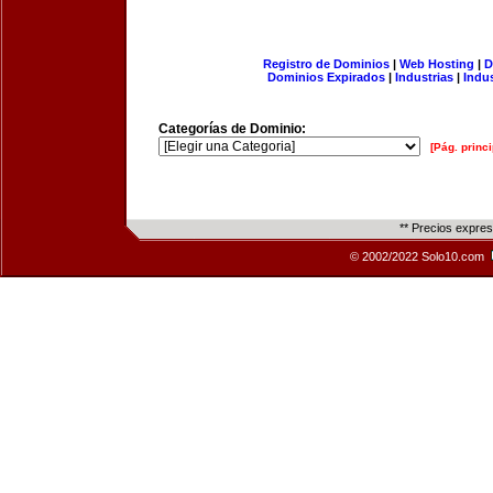
Registro de Dominios
|
Web Hosting
|
D
Dominios Expirados
|
Industrias
|
Indu
Categorías de Dominio:
[Pág. princi
** Precios expre
© 2002/2022 Solo10.com