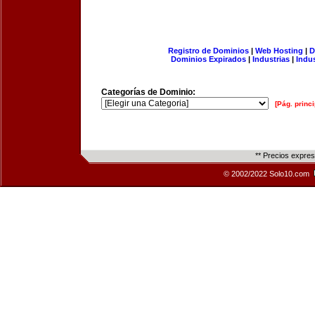
Registro de Dominios
|
Web Hosting
|
D
Dominios Expirados
|
Industrias
|
Indu
Categorías de Dominio:
[Pág. princi
** Precios expre
© 2002/2022 Solo10.com