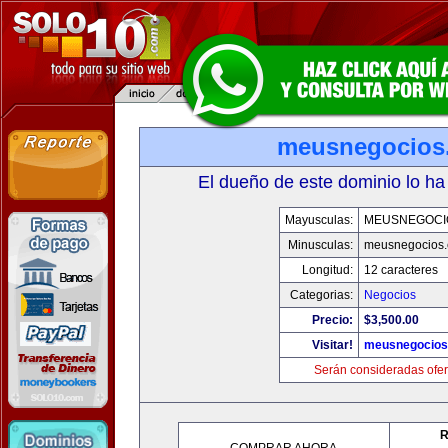
meusnegocios
El dueño de este dominio lo ha
Mayusculas:
MEUSNEGOCI
Minusculas:
meusnegocios
Longitud:
12 caracteres
Categorias:
Negocios
Precio:
$3,500.00
Visitar!
meusnegocios
Serán consideradas ofer
R