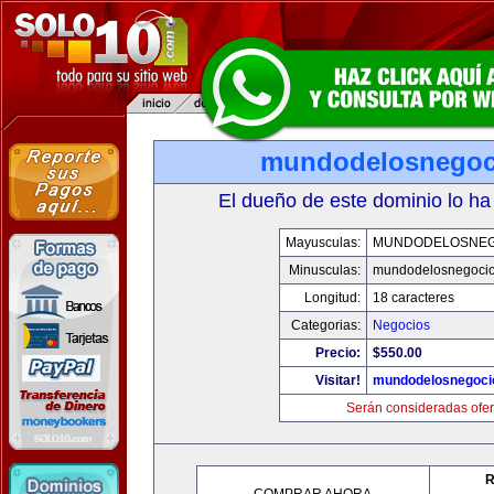
mundodelosnegoc
El dueño de este dominio lo ha
Mayusculas:
MUNDODELOSNEG
Minusculas:
mundodelosnegoci
Longitud:
18 caracteres
Categorias:
Negocios
Precio:
$550.00
Visitar!
mundodelosnegoci
Serán consideradas ofer
R