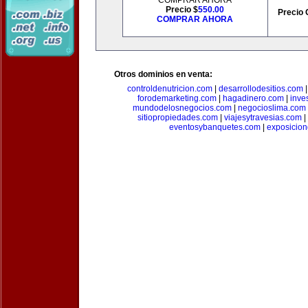
COMPRAR AHORA
Precio $
550.00
Precio 
COMPRAR AHORA
Otros dominios en venta:
controldenutricion.com
|
desarrollodesitios.com
forodemarketing.com
|
hagadinero.com
|
inve
mundodelosnegocios.com
|
negocioslima.com
sitiopropiedades.com
|
viajesytravesias.com
|
eventosybanquetes.com
|
exposicio