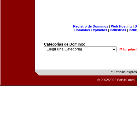
Registro de Dominios
|
Web Hosting
|
D
Dominios Expirados
|
Industrias
|
Indu
Categorías de Dominio:
[Pág. princi
** Precios expre
© 2002/2022 Solo10.com