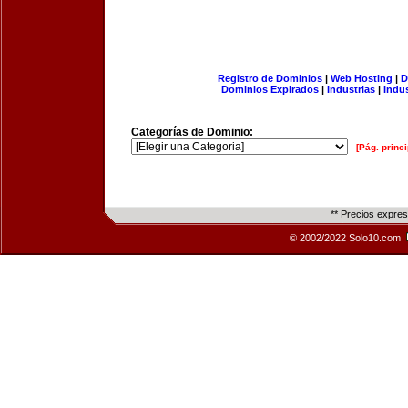
Registro de Dominios
|
Web Hosting
|
D
Dominios Expirados
|
Industrias
|
Indu
Categorías de Dominio:
[Pág. princi
** Precios expre
© 2002/2022 Solo10.com