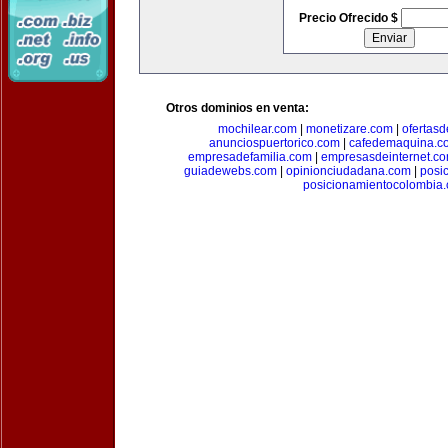
Precio Ofrecido $
Otros dominios en venta:
mochilear.com
|
monetizare.com
|
ofertas
anunciospuertorico.com
|
cafedemaquina.c
empresadefamilia.com
|
empresasdeinternet.c
guiadewebs.com
|
opinionciudadana.com
|
posi
posicionamientocolombia