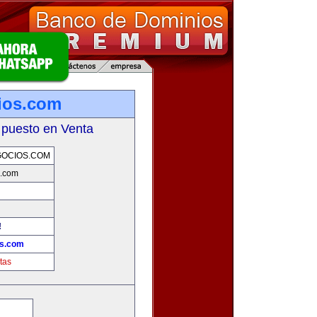
ios.com
 puesto en Venta
GOCIOS.COM
s.com
!
os.com
tas