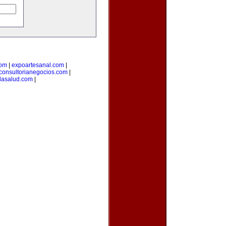
com
|
expoartesanal.com
|
consultorianegocios.com
|
lasalud.com
|