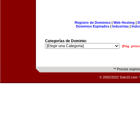
Registro de Dominios
|
Web Hosting
|
D
Dominios Expirados
|
Industrias
|
Indu
Categorías de Dominio:
[Pág. princi
** Precios expre
© 2002/2022 Solo10.com