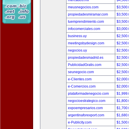
mercados.mx
$4,500
meusnegocios.com
$3,500
propiedadesmiramar.com
$3,500
tuemprendimiento.com
$3,500
infocomerciales.com
$3,000
business.uy
$2,500
meetingsbydesign.com
$2,500
negocios.uy
$2,500
propiedadesmadrid.es
$2,500
PublicidadGratis.com
$2,500
seunegocio.com
$2,500
e-Clientes.com
$2,000
e-Comercios.com
$2,000
plataformadenegocio.com
$1,999
negocioestrategico.com
$1,800
expoempresarios.com
$1,700
argentinaforexport.com
$1,680
e-Publicity.com
$1,500