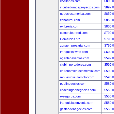
eAfiliados.com
$899.
incubadoradeproyectos.com
$897.
negociosamerica.com
$850.
zonarural.com
$850.
e-libreria.com
$800.
comercioenred.com
$799.
Comercios.biz
$790.
zonaempresarial.com
$790.
franquiciasweb.com
$600.
agentedeventas.com
$599.
clubimportadores.com
$599.
entrenamientocomercial.com
$590.
repuestosautomotor.com
$590.
publinegocios.com
$580.
coachingdenegocios.com
$550.
e-seguros.com
$550.
franquiciasenventa.com
$550.
gestaodenegocios.com
$550.