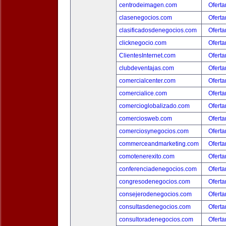
centrodeimagen.com
Oferta
clasenegocios.com
Oferta
clasificadosdenegocios.com
Oferta
clicknegocio.com
Oferta
ClientesInternet.com
Oferta
clubdeventajas.com
Oferta
comercialcenter.com
Oferta
comercialice.com
Oferta
comercioglobalizado.com
Oferta
comerciosweb.com
Oferta
comerciosynegocios.com
Oferta
commerceandmarketing.com
Oferta
comotenerexito.com
Oferta
conferenciadenegocios.com
Oferta
congresodenegocios.com
Oferta
consejerodenegocios.com
Oferta
consultasdenegocios.com
Oferta
consultoradenegocios.com
Oferta