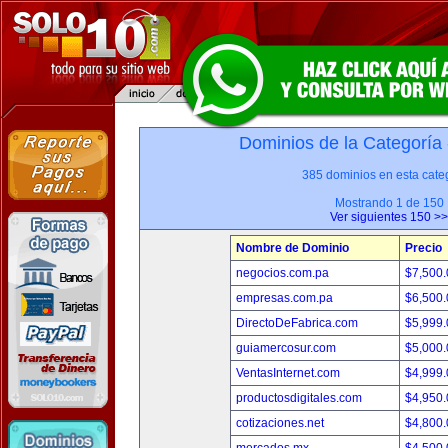
Dominios de la Categoría
385 dominios en esta categ
Mostrando 1 de 150
Ver siguientes 150 >>
Nombre de Dominio
Precio
negocios.com.pa
$7,500
empresas.com.pa
$6,500
DirectoDeFabrica.com
$5,999
guiamercosur.com
$5,000
VentasInternet.com
$4,999
productosdigitales.com
$4,950
cotizaciones.net
$4,800