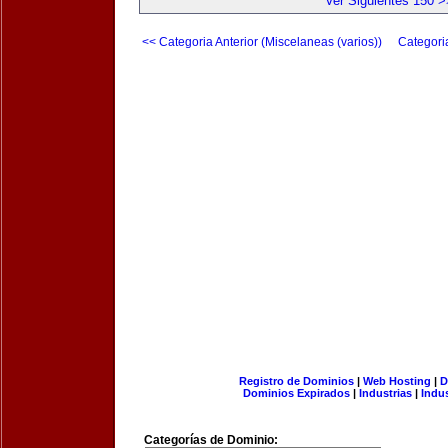
Ver Siguientes 150 >
<< Categoria Anterior (Miscelaneas (varios))
Categori
Registro de Dominios
|
Web Hosting
|
D
Dominios Expirados
|
Industrias
|
Indu
Categorías de Dominio: