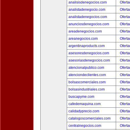
analisisdenegocios.com
Oferta
analistadenegocio.com
Oferta
analistadenegocios.com
Oferta
anunciosdenegocios.com
Oferta
areadenegocios.com
Oferta
areanegocios.com
Oferta
argentinaproducts.com
Oferta
asesoresdenegocios.com
Oferta
asesoriasdenegocios.com
Oferta
atencionalpublico.com
Oferta
atenciondeclientes.com
Oferta
bolsascomerciales.com
Oferta
bolsasindustriales.com
Oferta
buscapyme.com
Oferta
cafedemaquina.com
Oferta
calidadyprecio.com
Oferta
catalogoscomerciales.com
Oferta
centralnegocios.com
Oferta