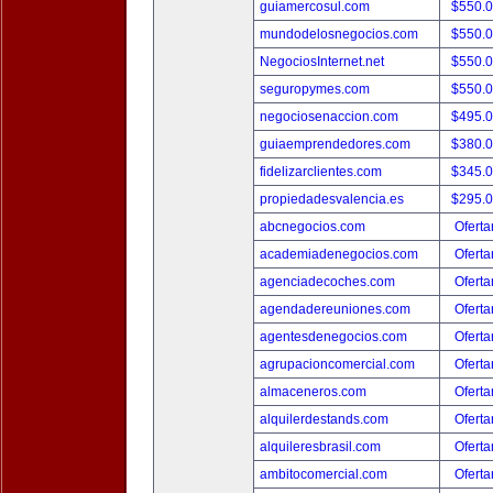
guiamercosul.com
$550.
mundodelosnegocios.com
$550.
NegociosInternet.net
$550.
seguropymes.com
$550.
negociosenaccion.com
$495.
guiaemprendedores.com
$380.
fidelizarclientes.com
$345.
propiedadesvalencia.es
$295.
abcnegocios.com
Oferta
academiadenegocios.com
Oferta
agenciadecoches.com
Oferta
agendadereuniones.com
Oferta
agentesdenegocios.com
Oferta
agrupacioncomercial.com
Oferta
almaceneros.com
Oferta
alquilerdestands.com
Oferta
alquileresbrasil.com
Oferta
ambitocomercial.com
Oferta