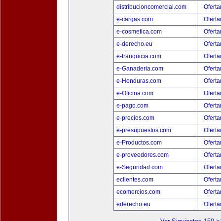
distribucioncomercial.com
Oferta
e-cargas.com
Oferta
e-cosmetica.com
Oferta
e-derecho.eu
Oferta
e-franquicia.com
Oferta
e-Ganaderia.com
Oferta
e-Honduras.com
Oferta
e-Oficina.com
Oferta
e-pago.com
Oferta
e-precios.com
Oferta
e-presupuestos.com
Oferta
e-Productos.com
Oferta
e-proveedores.com
Oferta
e-Seguridad.com
Oferta
eclientes.com
Oferta
ecomercios.com
Oferta
ederecho.eu
Oferta